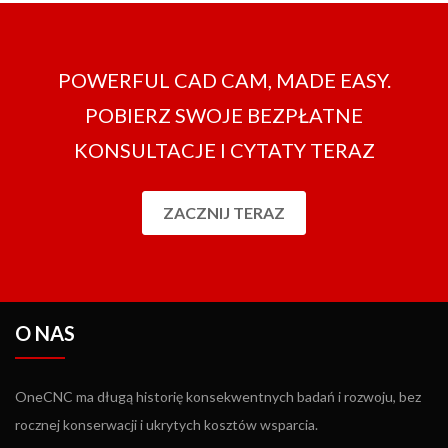
każdym pakiecie mielenia i nie ma potrzeby nabywania
dodatkowych modułów.
POWERFUL CAD CAM, MADE EASY.
POBIERZ SWOJE BEZPŁATNE
KONSULTACJE I CYTATY TERAZ
ZACZNIJ TERAZ
O NAS
OneCNC ma długą historię konsekwentnych badań i rozwoju, bez
rocznej konserwacji i ukrytych kosztów wsparcia.