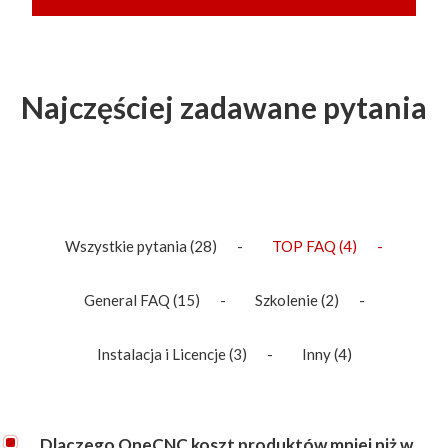
Najczęściej zadawane pytania
Wszystkie pytania
(28)
TOP FAQ
(4)
General FAQ
(15)
Szkolenie
(2)
Instalacja i Licencje
(3)
Inny
(4)
Dlaczego OneCNC koszt produktów mniej niż w