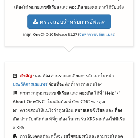
เพียงใส่
หมายเลขซีเรียล
และ
ดองเกิล
ของคุณหากได้รับแจ้ง
ตรวจสอบสำหรับการอัพเดต
ล่าสุด:
OneCNC-10 Release 81.27
(
บันทึกการเปลี่ยนแปลง
)
สำคัญ
:
คุณ
ต้อง
อ่านรายละเอียดการอัปเดตในหน้า
ประวัติการเผยแพร่
ก่อนที่จะ
ติดตั้งการอัปเดตใดๆ
สามารถดูหมายเลข
ซีเรียล
และ
ดองเกิล
ได้ที่ '
Help
'>'
About OneCNC
' ในผลิตภัณฑ์ OneCNC ของคุณ
ตรวจสอบให้แน่ใจว่าคุณป้อน
หมายเลขซีเรียล
และ
ด็อง
เกิล
สำหรับผลิตภัณฑ์ที่ถูกต้อง ในการรับ XR5 คุณต้องใช้ซีเรีย
ล XR5
การอัปเดตแต่ละครั้งจะ
เสร็จสมบูรณ์
และสามารถโหลด