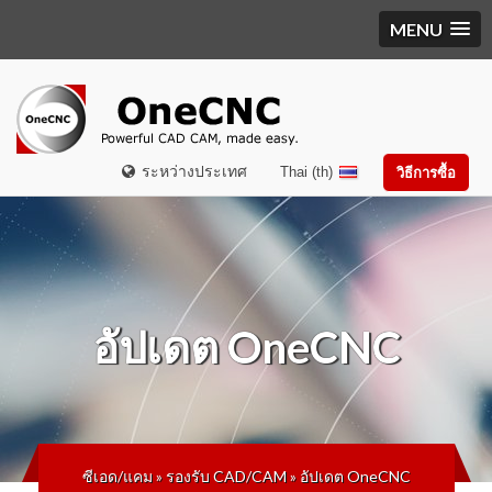
MENU
ระหว่างประเทศ
Thai (th)
วิธีการซื้อ
อัปเดต OneCNC
ซีเอด/แคม
»
รองรับ CAD/CAM
»
อัปเดต OneCNC