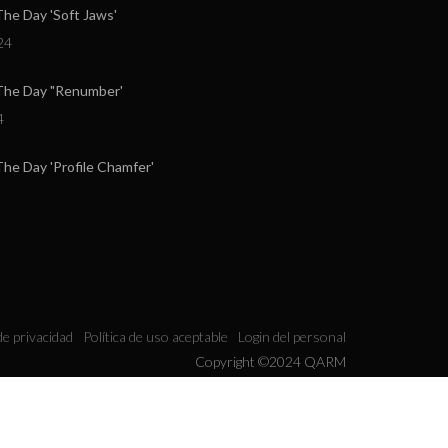
e Day 'Soft Jaws'
24
he Day "Renumber'
4
e Day 'Profile Chamfer'
 de privacidad
Política de uso aceptable
Login del personal
Copyright ©2024 QARM