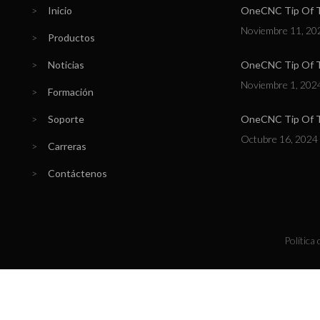
>
Inicio
OneCNC Tip Of Th
Noviembre 11, 20
>
Productos
>
Noticias
OneCNC Tip Of T
Noviembre 1, 202
>
Formación
>
Soporte
OneCNC Tip Of Th
Octubre 16, 2024
>
Carreras
>
Contáctenos
Política