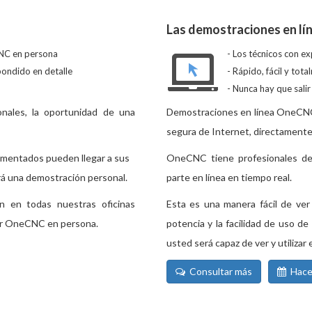
Las demostraciones en lí
CNC en persona
Los técnicos con ex
pondido en detalle
Rápido, fácil y tota
Nunca hay que salir 
onales, la oportunidad de una
Demostraciones en línea OneCNC
segura de Internet, directamente
imentados pueden llegar a sus
OneCNC tiene profesionales de 
ará una demostración personal.
parte en línea en tiempo real.
n en todas nuestras oficinas
Esta es una manera fácil de ve
tar OneCNC en persona.
potencia y la facilidad de uso de
usted será capaz de ver y utilizar e
Consultar más
Hacer