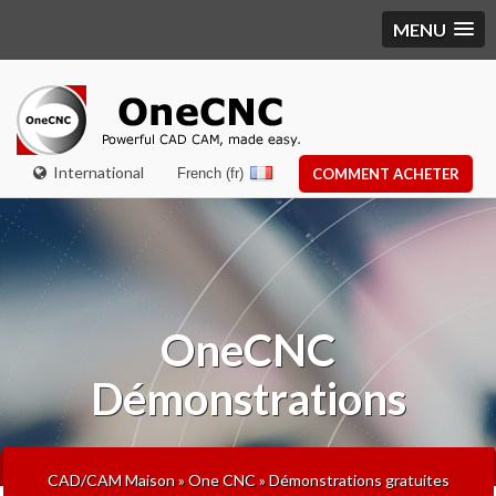
MENU
International
French (fr)
COMMENT ACHETER
OneCNC
Démonstrations
CAD/CAM Maison
»
One CNC
»
Démonstrations gratuites