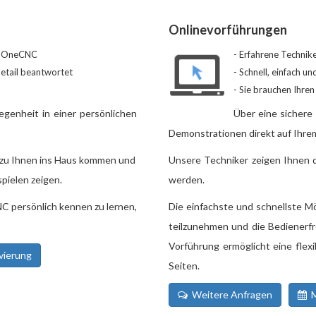
Onlinevorführungen
on OneCNC
Erfahrene Technike
Detail beantwortet
Schnell, einfach un
Sie brauchen Ihren
genheit in einer persönlichen
Über eine sicher
Demonstrationen direkt auf Ihrem
 zu Ihnen ins Haus kommen und
Unsere Techniker zeigen Ihnen d
pielen zeigen.
werden.
C persönlich kennen zu lernen,
Die einfachste und schnellste Mö
teilzunehmen und die Bedienerf
Vorführung ermöglicht eine flex
vierung
Seiten.
Weitere Anfragen
M