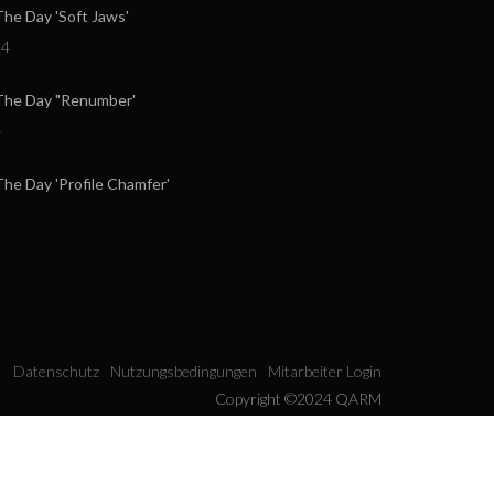
e Day 'Soft Jaws'
24
he Day "Renumber'
4
e Day 'Profile Chamfer'
Datenschutz
Nutzungsbedingungen
Mitarbeiter Login
Copyright ©2024 QARM